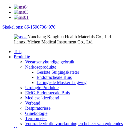
Skakel ons: 86-15907004970
Nanchang Kanghua Health Materials Co., Ltd
Jiangxi Yichen Medical Instrument Co., Ltd
Tuis
Produkte
Veeartsenykundige gebruik
Narkoseprodukte
Geslote Suigingskateter
Endotracheale Buis
Laringeale Masker Lugweg
Urologie Produkte
EMG Endotrageale Buis
Mediese kleefband
Verband
Respiratoriese
Ginekologie
Termometer
Voorrade vir die voorkoming en beheer van epidemies