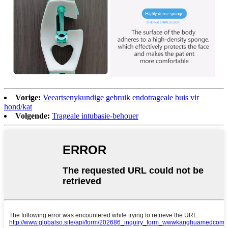
Vorige:
Veeartsenykundige gebruik endotrageale buis vir
hond/kat
Volgende:
Trageale intubasie-behouer