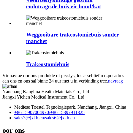
endotrageale buis vir hond/kat
Weggooibare trakeostomiebuis sonder
manchet
Trakeostomiebuis
Vir navrae oor ons produkte of pryslys, los asseblief u e-posadres
aan ons en ons sal binne 24 uur met u in verbinding tree.
navraag
Nanchang Kanghua Health Materials Co., Ltd
Jiangxi Yichen Medical Instrument Co., Ltd
Mediese Toestel Tegnologiepark, Nanchang, Jiangxi, China
+86 15907004970/
+86 15397911825
sales3@jxkh.cn/
sales6@jxkh.cn
oor ons