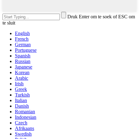
Druk Enter om te soek of ESC om
te sluit
English
French
German
Portuguese
Spanish
Russian
Japanese
Korean
Arabic
Irish
Greek
Turkish
Italian
Danish
Romanian
Indonesian
Czech
Afrikaans
Swedish