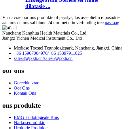
dilatasie ...
Vir navrae oor ons produkte of pryslys, los asseblief u e-posadres
aan ons en ons sal binne 24 uur met u in verbinding tree.
navraag
Nanchang Kanghua Health Materials Co., Ltd
Jiangxi Yichen Medical Instrument Co., Ltd
Mediese Toestel Tegnologiepark, Nanchang, Jiangxi, China
+86 15907004970/
+86 15397911825
sales3@jxkh.cn/
sales6@jxkh.cn
oor ons
Gereelde vrae
Oor Ons
Kontak Ons
ons produkte
EMG Endotrageale Buis
Narkoseprodukte
Urologie Produkte