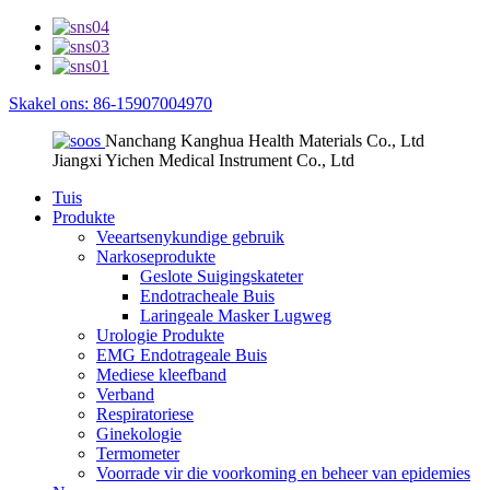
Skakel ons: 86-15907004970
Nanchang Kanghua Health Materials Co., Ltd
Jiangxi Yichen Medical Instrument Co., Ltd
Tuis
Produkte
Veeartsenykundige gebruik
Narkoseprodukte
Geslote Suigingskateter
Endotracheale Buis
Laringeale Masker Lugweg
Urologie Produkte
EMG Endotrageale Buis
Mediese kleefband
Verband
Respiratoriese
Ginekologie
Termometer
Voorrade vir die voorkoming en beheer van epidemies