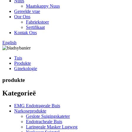
Nuus
Maatskappy Nuus
Gereelde vrae
Oor Ons
Fabriekstoer
Sertifikaat
Kontak Ons
English
Tuis
Produkte
Ginekologie
produkte
Kategorieë
EMG Endotrageale Buis
Narkoseprodukte
Geslote Suigingskateter
Endotracheale Buis
Laringeale Masker Lugweg