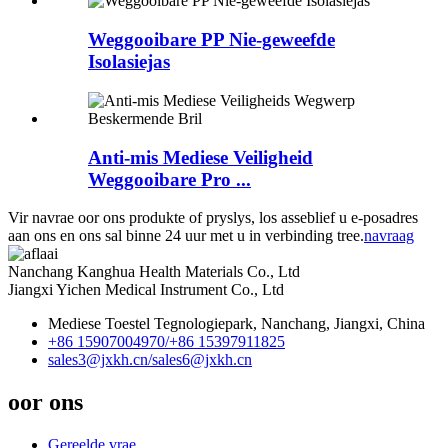
Weggooibare PP Nie-geweefde
Isolasiejas
Anti-mis Mediese Veiligheid
Weggooibare Pro ...
Vir navrae oor ons produkte of pryslys, los asseblief u e-posadres
aan ons en ons sal binne 24 uur met u in verbinding tree.
navraag
Nanchang Kanghua Health Materials Co., Ltd
Jiangxi Yichen Medical Instrument Co., Ltd
Mediese Toestel Tegnologiepark, Nanchang, Jiangxi, China
+86 15907004970/
+86 15397911825
sales3@jxkh.cn/
sales6@jxkh.cn
oor ons
Gereelde vrae