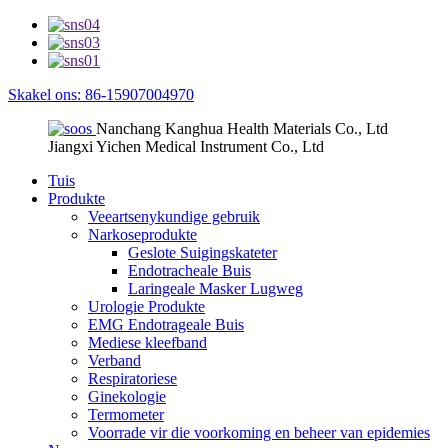
Skakel ons: 86-15907004970
Nanchang Kanghua Health Materials Co., Ltd
Jiangxi Yichen Medical Instrument Co., Ltd
Tuis
Produkte
Veeartsenykundige gebruik
Narkoseprodukte
Geslote Suigingskateter
Endotracheale Buis
Laringeale Masker Lugweg
Urologie Produkte
EMG Endotrageale Buis
Mediese kleefband
Verband
Respiratoriese
Ginekologie
Termometer
Voorrade vir die voorkoming en beheer van epidemies