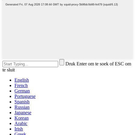
Druk Enter om te soek of ESC om
te sluit
English
French
German
Portuguese
Spanish
Russian
Japanese
Korean
Arabic
Irish
Greek