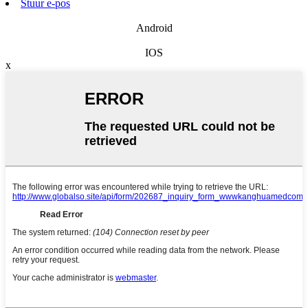
Stuur e-pos
Android
IOS
x