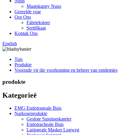
Nuus
Maatskappy Nuus
Gereelde vrae
Oor Ons
Fabriekstoer
Sertifikaat
Kontak Ons
English
Tuis
Produkte
Voorrade vir die voorkoming en beheer van epidemies
produkte
Kategorieë
EMG Endotrageale Buis
Narkoseprodukte
Geslote Suigingskateter
Endotracheale Buis
Laringeale Masker Lugweg