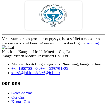
Vir navrae oor ons produkte of pryslys, los asseblief u e-posadres
aan ons en ons sal binne 24 uur met u in verbinding tree.
navraag
Nanchang Kanghua Health Materials Co., Ltd
Jiangxi Yichen Medical Instrument Co., Ltd
Mediese Toestel Tegnologiepark, Nanchang, Jiangxi, China
+86 15907004970/
+86 15397911825
sales3@jxkh.cn/
sales6@jxkh.cn
oor ons
Gereelde vrae
Oor Ons
Kontak Ons