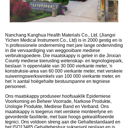
Nanchang Kanghua Health Materials Co., Ltd. (Jiangxi
Yichen Medical Instrument Co., Ltd) is in 2000 gestig en is
'n professionele onderneming met jare lange ondervinding
in die vervaardiging van weggooibare mediese
verbruiksgoedere. Die maatskappy is geleë in die Jinxian
County mediese toerusting wetenskap- en tegnologiepark,
beslaan 'n oppervlakte van 30 000 vierkante meter, 'n
konstruksie-area van 60 000 vierkante meter, met verskeie
suiweringswerkswinkels van 100 000 vierkante meter, en
het 'n aantal hoëgehalte bestuurspanne en tegniese
personeel.
Ons maatskappy produseer hoofsaaklik Epidemiese
Voorkoming en Beheer Voorrade, Narkose Produkte,
Urologie Produkte, Mediese Band en Verband. Ons
maatskappy is toegerus met verskeie monteerlyne en
gevorderde fasiliteite, met baie hoogs gekwalifiseerde
tegnici. Ons voldoen streng aan die Gehaltestandaard en
het ISO13485 Gehaltebestuur suksesvol geslaag en is