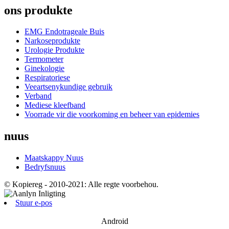
ons produkte
EMG Endotrageale Buis
Narkoseprodukte
Urologie Produkte
Termometer
Ginekologie
Respiratoriese
Veeartsenykundige gebruik
Verband
Mediese kleefband
Voorrade vir die voorkoming en beheer van epidemies
nuus
Maatskappy Nuus
Bedryfsnuus
© Kopiereg - 2010-2021: Alle regte voorbehou.
Stuur e-pos
Android