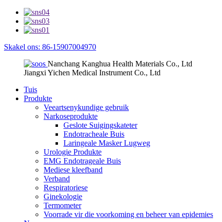
Skakel ons: 86-15907004970
Nanchang Kanghua Health Materials Co., Ltd
Jiangxi Yichen Medical Instrument Co., Ltd
Tuis
Produkte
Veeartsenykundige gebruik
Narkoseprodukte
Geslote Suigingskateter
Endotracheale Buis
Laringeale Masker Lugweg
Urologie Produkte
EMG Endotrageale Buis
Mediese kleefband
Verband
Respiratoriese
Ginekologie
Termometer
Voorrade vir die voorkoming en beheer van epidemies