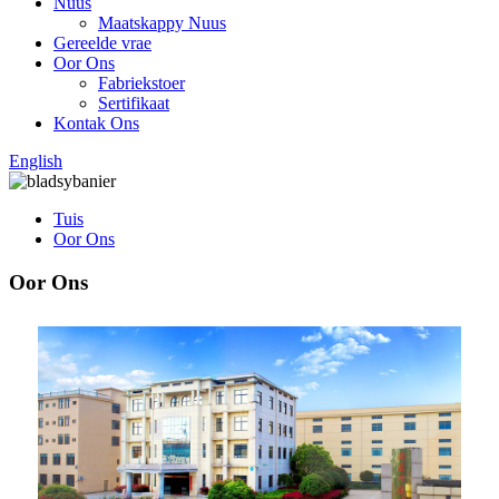
Nuus
Maatskappy Nuus
Gereelde vrae
Oor Ons
Fabriekstoer
Sertifikaat
Kontak Ons
English
Tuis
Oor Ons
Oor Ons