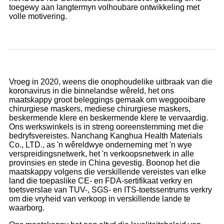
toegewy aan langtermyn volhoubare ontwikkeling met
volle motivering.
Vroeg in 2020, weens die onophoudelike uitbraak van die
koronavirus in die binnelandse wêreld, het ons
maatskappy groot beleggings gemaak om weggooibare
chirurgiese maskers, mediese chirurgiese maskers,
beskermende klere en beskermende klere te vervaardig.
Ons werkswinkels is in streng ooreenstemming met die
bedryfsvereistes. Nanchang Kanghua Health Materials
Co., LTD., as 'n wêreldwye onderneming met 'n wye
verspreidingsnetwerk, het 'n verkoopsnetwerk in alle
provinsies en stede in China gevestig. Boonop het die
maatskappy volgens die verskillende vereistes van elke
land die toepaslike CE- en FDA-sertifikaat verkry en
toetsverslae van TUV-, SGS- en ITS-toetssentrums verkry
om die vryheid van verkoop in verskillende lande te
waarborg.