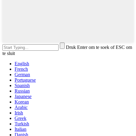
Druk Enter om te soek of ESC om
te sluit
English
French
German
Portuguese
Spanish
Russian
Japanese
Korean
Arabic
Irish
Greek
Turkish
Italian
Danish