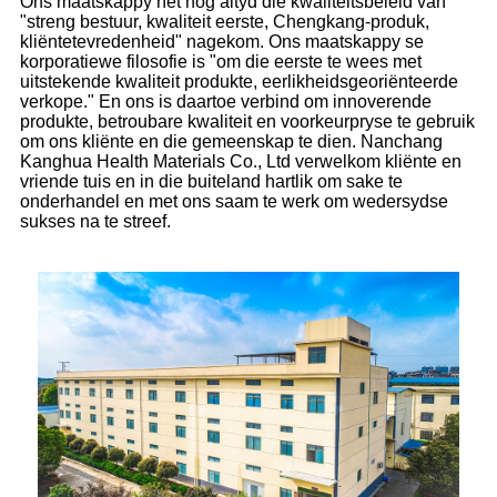
Ons maatskappy het nog altyd die kwaliteitsbeleid van
"streng bestuur, kwaliteit eerste, Chengkang-produk,
kliëntetevredenheid" nagekom. Ons maatskappy se
korporatiewe filosofie is "om die eerste te wees met
uitstekende kwaliteit produkte, eerlikheidsgeoriënteerde
verkope." En ons is daartoe verbind om innoverende
produkte, betroubare kwaliteit en voorkeurpryse te gebruik
om ons kliënte en die gemeenskap te dien. Nanchang
Kanghua Health Materials Co., Ltd verwelkom kliënte en
vriende tuis en in die buiteland hartlik om sake te
onderhandel en met ons saam te werk om wedersydse
sukses na te streef.