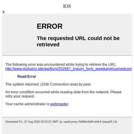
IOS
x