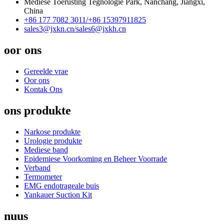
Mediese Toerusting Tegnologie Park, Nanchang, Jiangxi,
China
+86 177 7082 3011/
+86 15397911825
sales3@jxkn.cn/
sales6@jxkh.cn
oor ons
Gereelde vrae
Oor ons
Kontak Ons
ons produkte
Narkose produkte
Urologie produkte
Mediese band
Epidemiese Voorkoming en Beheer Voorrade
Verband
Termometer
EMG endotrageale buis
Yankauer Suction Kit
nuus