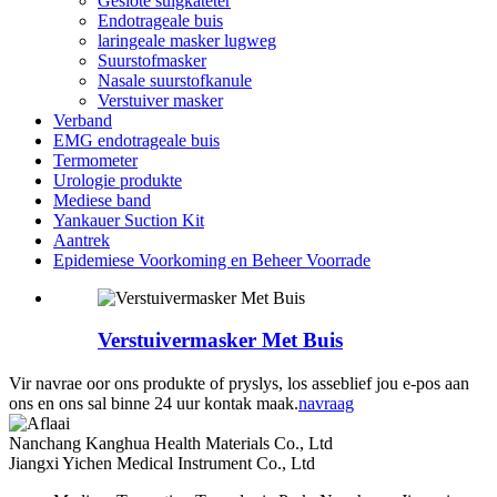
Geslote suigkateter
Endotrageale buis
laringeale masker lugweg
Suurstofmasker
Nasale suurstofkanule
Verstuiver masker
Verband
EMG endotrageale buis
Termometer
Urologie produkte
Mediese band
Yankauer Suction Kit
Aantrek
Epidemiese Voorkoming en Beheer Voorrade
Verstuivermasker Met Buis
Vir navrae oor ons produkte of pryslys, los asseblief jou e-pos aan
ons en ons sal binne 24 uur kontak maak.
navraag
Nanchang Kanghua Health Materials Co., Ltd
Jiangxi Yichen Medical Instrument Co., Ltd