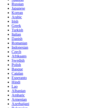
Russian
Japanese
Korean
Arabic
Irish
Greek
Turkish
Italian
Danish
Romanian
Indonesian
Czech
Afrikaans
Swedish
Polish
Basque
Catalan
Esperanto
Hindi
Lao
Albanian
Amharic
Armenian
Azerbaijani