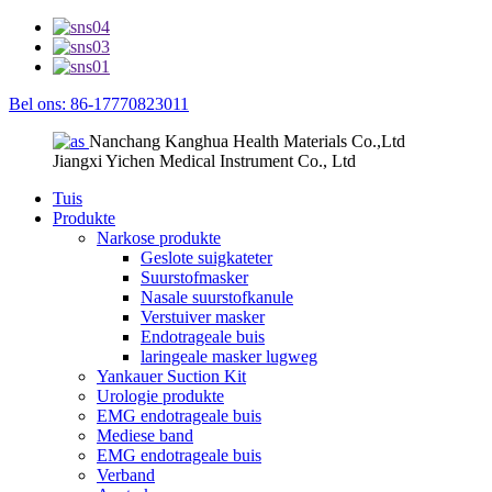
Bel ons: 86-17770823011
Nanchang Kanghua Health Materials Co.,Ltd
Jiangxi Yichen Medical Instrument Co., Ltd
Tuis
Produkte
Narkose produkte
Geslote suigkateter
Suurstofmasker
Nasale suurstofkanule
Verstuiver masker
Endotrageale buis
laringeale masker lugweg
Yankauer Suction Kit
Urologie produkte
EMG endotrageale buis
Mediese band
EMG endotrageale buis
Verband