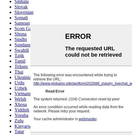
Sinhala
Slovak
Slovenian
Somali
Samoan
Scots Gaelic
Shona
Sindhi
Sundanese
Swahili
Tajik
Tamil
Telugu
Thai
Ukrainian
Urdu
Uzbek
Vietnamese
Welsh
Xhosa
Yiddish
Yoruba
Zulu
Kinyarwanda
Tatar