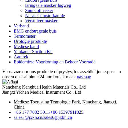
Endotrageale buis
laringeale masker lugweg
Suurstofmasker
Nasale suurstofkanule
Verstuiver masker
Verband
EMG endotrageale buis
Termometer
Urologie produkte
Mediese band
Yankauer Suction Kit
Aantrek
Epidemiese Voorkoming en Beheer Voorrade
Vir navrae oor ons produkte of pryslys, los asseblief jou e-pos aan
ons en ons sal binne 24 uur kontak maak.
navraag
Nanchang Kanghua Health Materials Co., Ltd
Jiangxi Yichen Medical Instrument Co., Ltd
Mediese Toerusting Tegnologie Park, Nanchang, Jiangxi,
China
+86 177 7082 3011/
+86 15397911825
sales3@jxkn.cn/
sales6@jxkh.cn