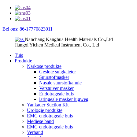
Bel ons: 86-17770823011
Nanchang Kanghua Health Materials Co.,Ltd
Jiangxi Yichen Medical Instrument Co., Ltd
Tuis
Produkte
Narkose produkte
Geslote suigkateter
Suurstofmasker
Nasale suurstofkanule
Verstuiver masker
Endotrageale buis
laringeale masker lugweg
Yankauer Suction Kit
Urologie produkte
EMG endotrageale buis
Mediese band
EMG endotrageale buis
Verband