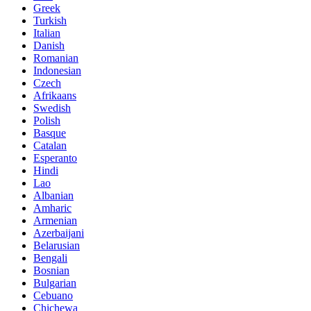
Greek
Turkish
Italian
Danish
Romanian
Indonesian
Czech
Afrikaans
Swedish
Polish
Basque
Catalan
Esperanto
Hindi
Lao
Albanian
Amharic
Armenian
Azerbaijani
Belarusian
Bengali
Bosnian
Bulgarian
Cebuano
Chichewa