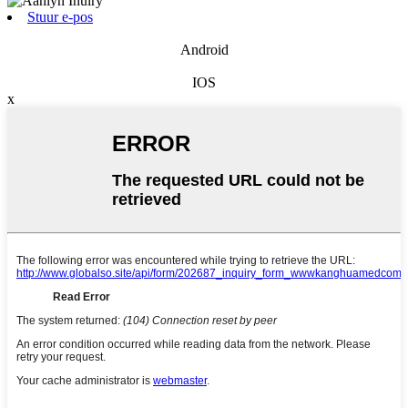
Stuur e-pos
Android
IOS
x