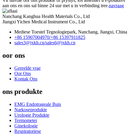
Vir navrae oor ons produkte of pryslys, los asseblief u e-posadres
aan ons en ons sal binne 24 uur met u in verbinding tree.
navraag
Nanchang Kanghua Health Materials Co., Ltd
Jiangxi Yichen Medical Instrument Co., Ltd
Mediese Toestel Tegnologiepark, Nanchang, Jiangxi, China
+86 15907004970/
+86 15397911825
sales3@jxkh.cn/
sales6@jxkh.cn
oor ons
Gereelde vrae
Oor Ons
Kontak Ons
ons produkte
EMG Endotrageale Buis
Narkoseprodukte
Urologie Produkte
Termometer
Ginekologie
Respiratoriese