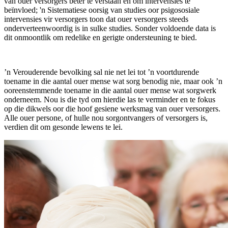
van ouer versorgers beter te verstaan ​​en om intervensies te
beïnvloed; 'n Sistematiese oorsig van studies oor psigososiale
intervensies vir versorgers toon dat ouer versorgers steeds
onderverteenwoordig is in sulke studies. Sonder voldoende data is
dit onmoontlik om redelike en gerigte ondersteuning te bied.
’n Verouderende bevolking sal nie net lei tot ’n voortdurende
toename in die aantal ouer mense wat sorg benodig nie, maar ook ’n
ooreenstemmende toename in die aantal ouer mense wat sorgwerk
onderneem. Nou is die tyd om hierdie las te verminder en te fokus
op die dikwels oor die hoof gesiene werksmag van ouer versorgers.
Alle ouer persone, of hulle nou sorgontvangers of versorgers is,
verdien dit om gesonde lewens te lei.