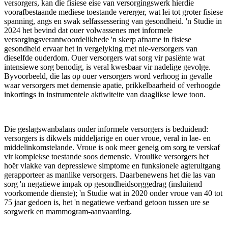
versorgers, kan die fisiese eise van versorgingswerk hierdie
voorafbestaande mediese toestande vererger, wat lei tot groter fisiese
spanning, angs en swak selfassessering van gesondheid. 'n Studie in
2024 het bevind dat ouer volwassenes met informele
versorgingsverantwoordelikhede 'n skerp afname in fisiese
gesondheid ervaar het in vergelyking met nie-versorgers van
dieselfde ouderdom. Ouer versorgers wat sorg vir pasiënte wat
intensiewe sorg benodig, is veral kwesbaar vir nadelige gevolge.
Byvoorbeeld, die las op ouer versorgers word verhoog in gevalle
waar versorgers met demensie apatie, prikkelbaarheid of verhoogde
inkortings in instrumentele aktiwiteite van daaglikse lewe toon.
Die geslagswanbalans onder informele versorgers is beduidend:
versorgers is dikwels middeljarige en ouer vroue, veral in lae- en
middelinkomstelande. Vroue is ook meer geneig om sorg te verskaf
vir komplekse toestande soos demensie. Vroulike versorgers het
hoër vlakke van depressiewe simptome en funksionele agteruitgang
gerapporteer as manlike versorgers. Daarbenewens het die las van
sorg 'n negatiewe impak op gesondheidsorggedrag (insluitend
voorkomende dienste); 'n Studie wat in 2020 onder vroue van 40 tot
75 jaar gedoen is, het 'n negatiewe verband getoon tussen ure se
sorgwerk en mammogram-aanvaarding.