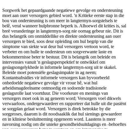
Sorgwerk het gepaardgaande negatiewe gevolge en ondersteuning
moet aan ouer versorgers gebied word. 'n Kritieke eerste stap in die
bou van ondersteuning is om meer in langtermyn-sorgstelsels te
belê, veral wanneer hulpbronne beperk is. Alhoewel dit krities is, sal
breë veranderinge in langtermyn-sorg nie oornag gebeur nie. Dit is
dus belangrik om onmiddellike en direkte ondersteuning aan ouer
versorgers te bied, soos deur opleiding om hul begrip van die
simptome van siekte wat deur hul versorgers vertoon word, te
verbeter en om hulle te ondersteun om sorgverwante laste en
bekommernisse beter te bestuur. Dit is belangrik om beleide en
intervensies vanuit 'n geslagsperspektief te ontwikkel om
geslagsongelykhede in informele langtermyn-sorg uit te skakel.
Beleide moet potensiële geslagsimpakte in ag neem;
Kontantsubsidies vir informele versorgers kan byvoorbeeld
onbedoelde negatiewe gevolge vir vroue hê, wat hul
arbeidsmagdeelname ontmoedig en sodoende tradisionele
geslagsrolle laat voortduur. Die voorkeure en menings van
versorgers moet ook in ag geneem word; Versorgers voel dikwels
verwaarloos, ondergewaardeer en rapporteer dat hulle uit die pasiënt
se sorgplan gelaat word. Versorgers is direk betrokke by die
sorgproses, daarom is dit noodsaaklik dat hul sienings gewaardeer
en in kliniese besluitneming opgeneem word. Laastens is meer
navorsing nodig om die unieke gesondheidsuitdagings en -behoeftes