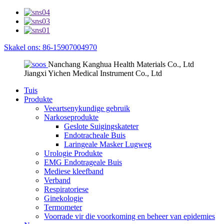
Skakel ons: 86-15907004970
Nanchang Kanghua Health Materials Co., Ltd
Jiangxi Yichen Medical Instrument Co., Ltd
Tuis
Produkte
Veeartsenykundige gebruik
Narkoseprodukte
Geslote Suigingskateter
Endotracheale Buis
Laringeale Masker Lugweg
Urologie Produkte
EMG Endotrageale Buis
Mediese kleefband
Verband
Respiratoriese
Ginekologie
Termometer
Voorrade vir die voorkoming en beheer van epidemies