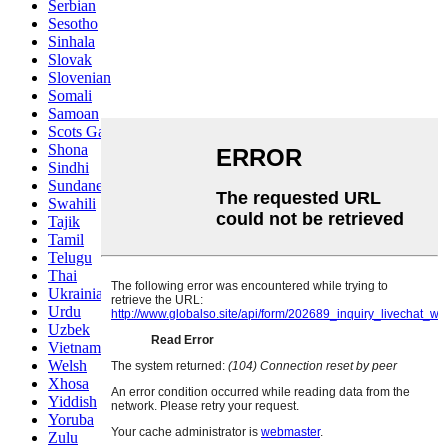
Serbian
Sesotho
Sinhala
Slovak
Slovenian
Somali
Samoan
Scots Gaelic
Shona
Sindhi
Sundanese
Swahili
Tajik
Tamil
Telugu
Thai
Ukrainian
Urdu
Uzbek
Vietnamese
Welsh
Xhosa
Yiddish
Yoruba
Zulu