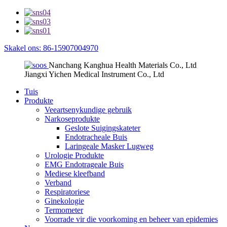
Skakel ons: 86-15907004970
Nanchang Kanghua Health Materials Co., Ltd
Jiangxi Yichen Medical Instrument Co., Ltd
Tuis
Produkte
Veeartsenykundige gebruik
Narkoseprodukte
Geslote Suigingskateter
Endotracheale Buis
Laringeale Masker Lugweg
Urologie Produkte
EMG Endotrageale Buis
Mediese kleefband
Verband
Respiratoriese
Ginekologie
Termometer
Voorrade vir die voorkoming en beheer van epidemies