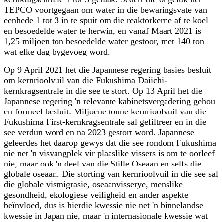
TEPCO voortgegaan om water in die bewaringsvate van
eenhede 1 tot 3 in te spuit om die reaktorkerne af te koel
en besoedelde water te herwin, en vanaf Maart 2021 is
1,25 miljoen ton besoedelde water gestoor, met 140 ton
wat elke dag bygevoeg word.
Op 9 April 2021 het die Japannese regering basies besluit
om kernrioolvuil van die Fukushima Daiichi-
kernkragsentrale in die see te stort. Op 13 April het die
Japannese regering 'n relevante kabinetsvergadering gehou
en formeel besluit: Miljoene tonne kernrioolvuil van die
Fukushima First-kernkragsentrale sal gefiltreer en in die
see verdun word en na 2023 gestort word. Japannese
geleerdes het daarop gewys dat die see rondom Fukushima
nie net 'n visvangplek vir plaaslike vissers is om te oorleef
nie, maar ook 'n deel van die Stille Oseaan en selfs die
globale oseaan. Die storting van kernrioolvuil in die see sal
die globale vismigrasie, oseaanvisserye, menslike
gesondheid, ekologiese veiligheid en ander aspekte
beïnvloed, dus is hierdie kwessie nie net 'n binnelandse
kwessie in Japan nie, maar 'n internasionale kwessie wat