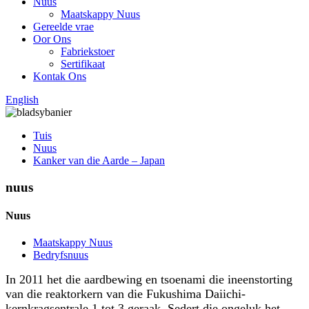
Nuus
Maatskappy Nuus
Gereelde vrae
Oor Ons
Fabriekstoer
Sertifikaat
Kontak Ons
English
Tuis
Nuus
Kanker van die Aarde – Japan
nuus
Nuus
Maatskappy Nuus
Bedryfsnuus
In 2011 het die aardbewing en tsoenami die ineenstorting
van die reaktorkern van die Fukushima Daiichi-
kernkragsentrale 1 tot 3 geraak. Sedert die ongeluk het