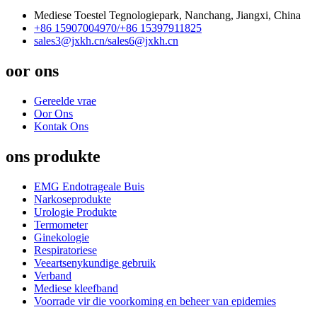
Mediese Toestel Tegnologiepark, Nanchang, Jiangxi, China
+86 15907004970/
+86 15397911825
sales3@jxkh.cn/
sales6@jxkh.cn
oor ons
Gereelde vrae
Oor Ons
Kontak Ons
ons produkte
EMG Endotrageale Buis
Narkoseprodukte
Urologie Produkte
Termometer
Ginekologie
Respiratoriese
Veeartsenykundige gebruik
Verband
Mediese kleefband
Voorrade vir die voorkoming en beheer van epidemies