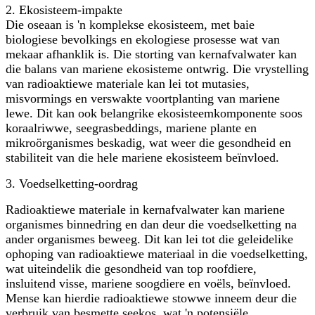
2. Ekosisteem-impakte
Die oseaan is 'n komplekse ekosisteem, met baie
biologiese bevolkings en ekologiese prosesse wat van
mekaar afhanklik is. Die storting van kernafvalwater kan
die balans van mariene ekosisteme ontwrig. Die vrystelling
van radioaktiewe materiale kan lei tot mutasies,
misvormings en verswakte voortplanting van mariene
lewe. Dit kan ook belangrike ekosisteemkomponente soos
koraalriwwe, seegrasbeddings, mariene plante en
mikroörganismes beskadig, wat weer die gesondheid en
stabiliteit van die hele mariene ekosisteem beïnvloed.
3. Voedselketting-oordrag
Radioaktiewe materiale in kernafvalwater kan mariene
organismes binnedring en dan deur die voedselketting na
ander organismes beweeg. Dit kan lei tot die geleidelike
ophoping van radioaktiewe materiaal in die voedselketting,
wat uiteindelik die gesondheid van top roofdiere,
insluitend visse, mariene soogdiere en voëls, beïnvloed.
Mense kan hierdie radioaktiewe stowwe inneem deur die
verbruik van besmette seekos, wat 'n potensiële