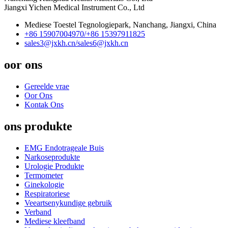
Jiangxi Yichen Medical Instrument Co., Ltd
Mediese Toestel Tegnologiepark, Nanchang, Jiangxi, China
+86 15907004970/
+86 15397911825
sales3@jxkh.cn/
sales6@jxkh.cn
oor ons
Gereelde vrae
Oor Ons
Kontak Ons
ons produkte
EMG Endotrageale Buis
Narkoseprodukte
Urologie Produkte
Termometer
Ginekologie
Respiratoriese
Veeartsenykundige gebruik
Verband
Mediese kleefband