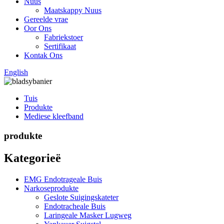
Nuus
Maatskappy Nuus
Gereelde vrae
Oor Ons
Fabriekstoer
Sertifikaat
Kontak Ons
English
Tuis
Produkte
Mediese kleefband
produkte
Kategorieë
EMG Endotrageale Buis
Narkoseprodukte
Geslote Suigingskateter
Endotracheale Buis
Laringeale Masker Lugweg