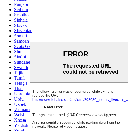
Punjabi
Serbian
Sesotho
Sinhala
Slovak
Slovenian
Somali
Samoan
Scots Gaelic
Shona
Sindhi
Sundanese
Swahili
Tajik
Tamil
Telugu
Thai
Ukrainian
Urdu
Uzbek
Vietnamese
Welsh
Xhosa
Yiddish
Yoruba