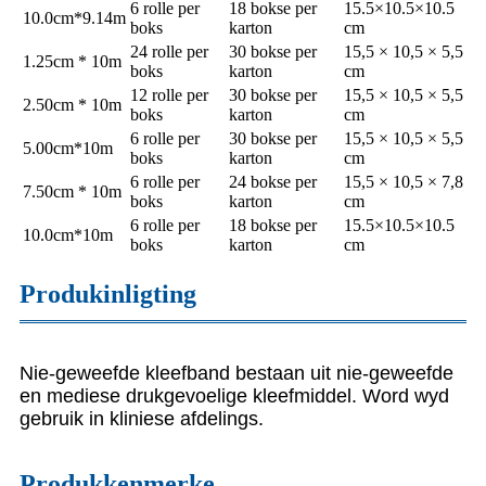
6 rolle per
18 bokse per
15.5×10.5×10.5
10.0cm*9.14m
boks
karton
cm
24 rolle per
30 bokse per
15,5 × 10,5 × 5,5
1.25cm * 10m
boks
karton
cm
12 rolle per
30 bokse per
15,5 × 10,5 × 5,5
2.50cm * 10m
boks
karton
cm
6 rolle per
30 bokse per
15,5 × 10,5 × 5,5
5.00cm*10m
boks
karton
cm
6 rolle per
24 bokse per
15,5 × 10,5 × 7,8
7.50cm * 10m
boks
karton
cm
6 rolle per
18 bokse per
15.5×10.5×10.5
10.0cm*10m
boks
karton
cm
Produkinligting
Nie-geweefde kleefband bestaan ​​uit nie-geweefde
en mediese drukgevoelige kleefmiddel. Word wyd
gebruik in kliniese afdelings.
Produkkenmerke