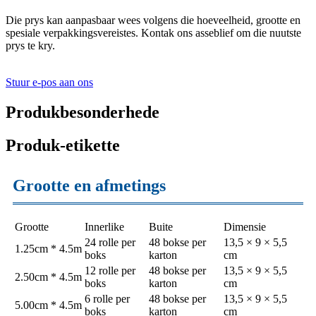
Die prys kan aanpasbaar wees volgens die hoeveelheid, grootte en
spesiale verpakkingsvereistes. Kontak ons ​​​​asseblief om die nuutste
prys te kry.
Stuur e-pos aan ons
Produkbesonderhede
Produk-etikette
Grootte en afmetings
Grootte
Innerlike
Buite
Dimensie
24 rolle per
48 bokse per
13,5 × 9 × 5,5
1.25cm * 4.5m
boks
karton
cm
12 rolle per
48 bokse per
13,5 × 9 × 5,5
2.50cm * 4.5m
boks
karton
cm
6 rolle per
48 bokse per
13,5 × 9 × 5,5
5.00cm * 4.5m
boks
karton
cm