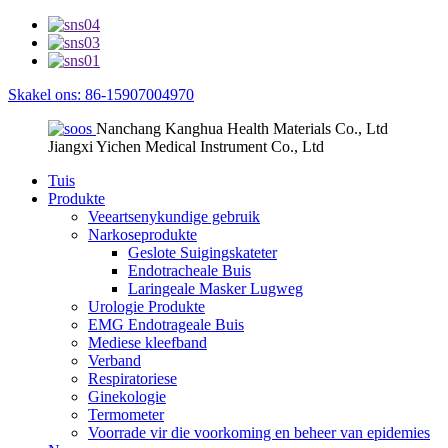
Skakel ons: 86-15907004970
Nanchang Kanghua Health Materials Co., Ltd
Jiangxi Yichen Medical Instrument Co., Ltd
Tuis
Produkte
Veeartsenykundige gebruik
Narkoseprodukte
Geslote Suigingskateter
Endotracheale Buis
Laringeale Masker Lugweg
Urologie Produkte
EMG Endotrageale Buis
Mediese kleefband
Verband
Respiratoriese
Ginekologie
Termometer
Voorrade vir die voorkoming en beheer van epidemies