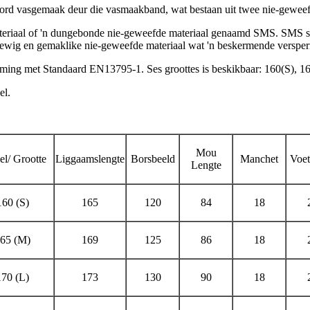
it word vasgemaak deur die vasmaakband, wat bestaan ​​uit twee nie-ge
eriaal of 'n dungebonde nie-geweefde materiaal genaamd SMS. SMS st
ggewig en gemaklike nie-geweefde materiaal wat 'n beskermende versper
temming met Standaard EN13795-1. Ses groottes is beskikbaar: 160(S
el.
Mou
l/ Grootte
Liggaamslengte
Borsbeeld
Manchet
Voe
Lengte
160 (S)
165
120
84
18
65 (M)
169
125
86
18
170 (L)
173
130
90
18