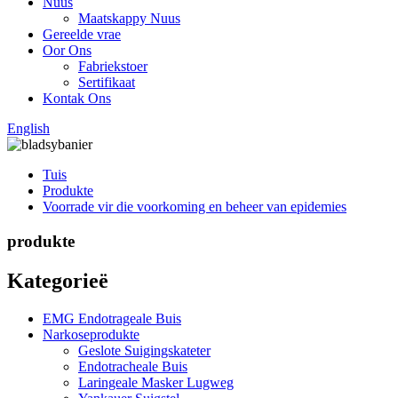
Nuus
Maatskappy Nuus
Gereelde vrae
Oor Ons
Fabriekstoer
Sertifikaat
Kontak Ons
English
Tuis
Produkte
Voorrade vir die voorkoming en beheer van epidemies
produkte
Kategorieë
EMG Endotrageale Buis
Narkoseprodukte
Geslote Suigingskateter
Endotracheale Buis
Laringeale Masker Lugweg