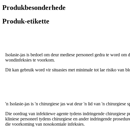
Produkbesonderhede
Produk-etikette
Beoogde doel
Isolasie-jas is bedoel om deur mediese personeel gedra te word om 
wondinfeksies te voorkom.
Dit kan gebruik word vir situasies met minimale tot lae risiko van 
Beskrywing / Aanduidings
'n Isolasie-jas is 'n chirurgiese jas wat deur 'n lid van 'n chirurgi
Die oordrag van infektiewe agente tydens indringende chirurgiese p
kliniese personeel tydens chirurgiese en ander indringende prosedures
die voorkoming van nosokomiale infeksies.