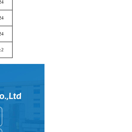
24
24
24
±2