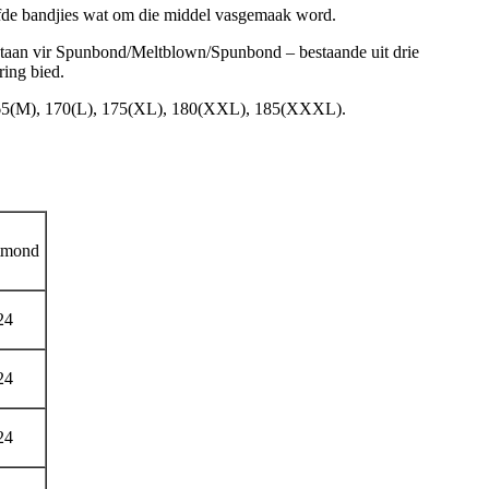
weefde bandjies wat om die middel vasgemaak word.
aan ​​vir Spunbond/Meltblown/Spunbond – bestaande uit drie
ring bied.
), 165(M), 170(L), 175(XL), 180(XXL), 185(XXXL).
tmond
24
24
24