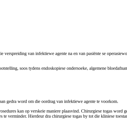
die verspreiding van infektiewe agente na en van pasiënte se operasie
blootstelling, soos tydens endoskopiese ondersoeke, algemene bloedafna
ese span gedra word om die oordrag van infektiewe agente te voorkom.
rosedures kan op verskeie maniere plaasvind. Chirurgiese togas word g
 te verminder. Hierdeur dra chirurgiese togas by tot die kliniese toesta