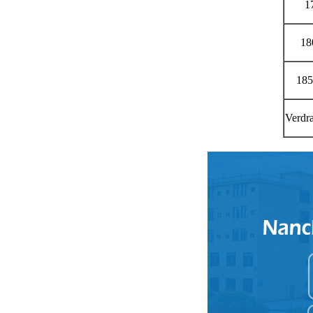
1
18
18
Verdr