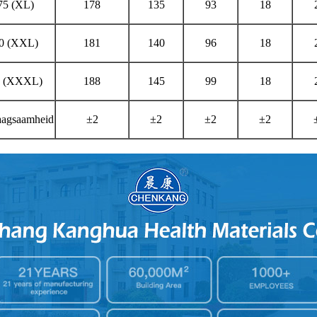
75 (XL)
178
135
93
18
0 (XXL)
181
140
96
18
5 (XXXL)
188
145
99
18
aagsaamheid
±2
±2
±2
±2