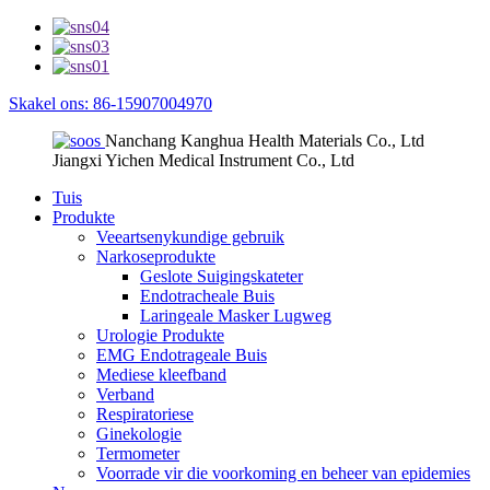
Skakel ons: 86-15907004970
Nanchang Kanghua Health Materials Co., Ltd
Jiangxi Yichen Medical Instrument Co., Ltd
Tuis
Produkte
Veeartsenykundige gebruik
Narkoseprodukte
Geslote Suigingskateter
Endotracheale Buis
Laringeale Masker Lugweg
Urologie Produkte
EMG Endotrageale Buis
Mediese kleefband
Verband
Respiratoriese
Ginekologie
Termometer
Voorrade vir die voorkoming en beheer van epidemies