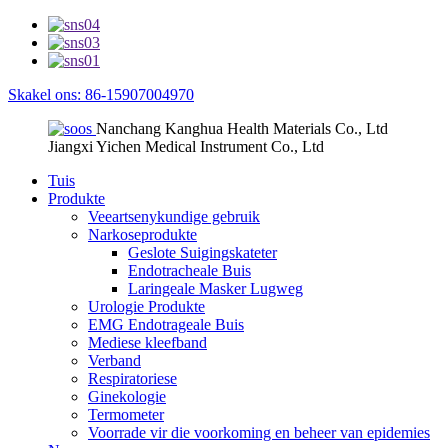
Skakel ons: 86-15907004970
Nanchang Kanghua Health Materials Co., Ltd
Jiangxi Yichen Medical Instrument Co., Ltd
Tuis
Produkte
Veeartsenykundige gebruik
Narkoseprodukte
Geslote Suigingskateter
Endotracheale Buis
Laringeale Masker Lugweg
Urologie Produkte
EMG Endotrageale Buis
Mediese kleefband
Verband
Respiratoriese
Ginekologie
Termometer
Voorrade vir die voorkoming en beheer van epidemies