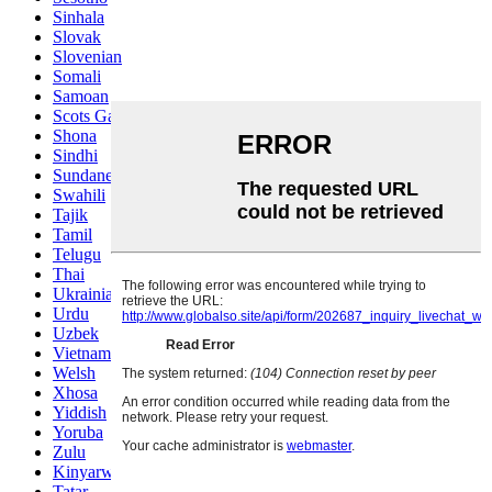
Sinhala
Slovak
Slovenian
Somali
Samoan
Scots Gaelic
Shona
Sindhi
Sundanese
Swahili
Tajik
Tamil
Telugu
Thai
Ukrainian
Urdu
Uzbek
Vietnamese
Welsh
Xhosa
Yiddish
Yoruba
Zulu
Kinyarwanda
Tatar