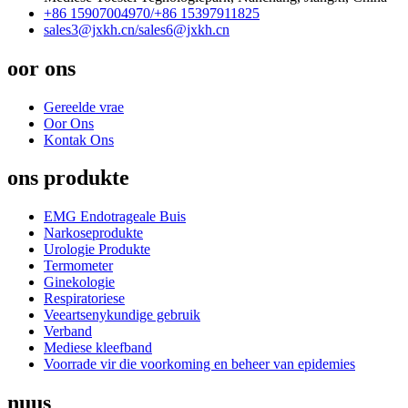
+86 15907004970/
+86 15397911825
sales3@jxkh.cn/
sales6@jxkh.cn
oor ons
Gereelde vrae
Oor Ons
Kontak Ons
ons produkte
EMG Endotrageale Buis
Narkoseprodukte
Urologie Produkte
Termometer
Ginekologie
Respiratoriese
Veeartsenykundige gebruik
Verband
Mediese kleefband
Voorrade vir die voorkoming en beheer van epidemies
nuus