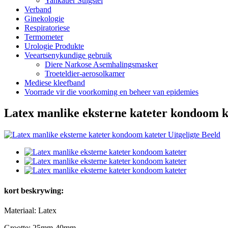
Yankauer Suigstel
Verband
Ginekologie
Respiratoriese
Termometer
Urologie Produkte
Veeartsenykundige gebruik
Diere Narkose Asemhalingsmasker
Troeteldier-aerosolkamer
Mediese kleefband
Voorrade vir die voorkoming en beheer van epidemies
Latex manlike eksterne kateter kondoom k
kort beskrywing:
Materiaal: Latex
Grootte: 25mm-40mm