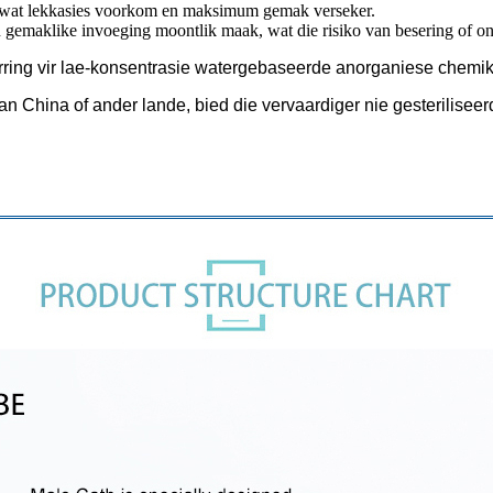
eg, wat lekkasies voorkom en maksimum gemak verseker.
en gemaklike invoeging moontlik maak, wat die risiko van besering of 
rring vir lae-konsentrasie watergebaseerde anorganiese chemik
an China of ander lande, bied die vervaardiger nie gesterilisee