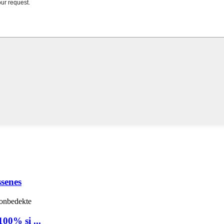
ssenes
100% si ...