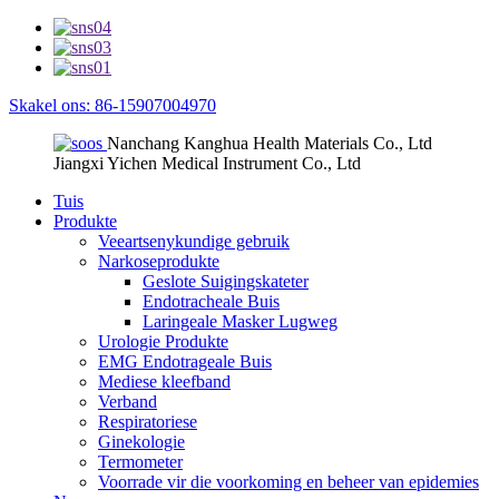
Skakel ons: 86-15907004970
Nanchang Kanghua Health Materials Co., Ltd
Jiangxi Yichen Medical Instrument Co., Ltd
Tuis
Produkte
Veeartsenykundige gebruik
Narkoseprodukte
Geslote Suigingskateter
Endotracheale Buis
Laringeale Masker Lugweg
Urologie Produkte
EMG Endotrageale Buis
Mediese kleefband
Verband
Respiratoriese
Ginekologie
Termometer
Voorrade vir die voorkoming en beheer van epidemies