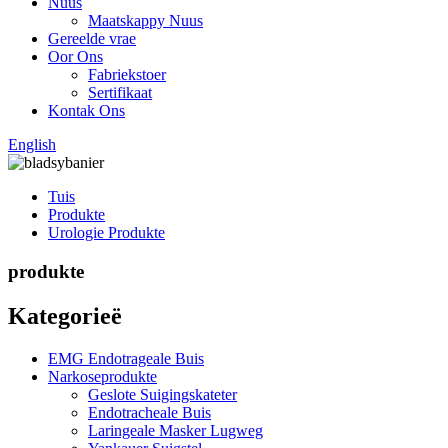
Nuus
Maatskappy Nuus
Gereelde vrae
Oor Ons
Fabriekstoer
Sertifikaat
Kontak Ons
English
Tuis
Produkte
Urologie Produkte
produkte
Kategorieë
EMG Endotrageale Buis
Narkoseprodukte
Geslote Suigingskateter
Endotracheale Buis
Laringeale Masker Lugweg